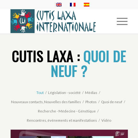
CUTIS LAXA :
QUOI DE
NEUF ?
Tout
/
Législation - société
/
Médias
/
Nouveaux contacts, Nouvelles des familles
/
Photos
/
Quoi de neuf
/
Recherche - Médecine - Génétique
/
Rencontres, événements et manifestations
/
Vidéo