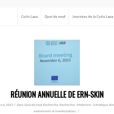
Cutis Laxa
Quoi de neuf
Journées de la Cutis Laxa
RÉUNION ANNUELLE DE ERN-SKIN
/
e 6, 2023
dans
Quoi de neuf
,
Recherche
,
Recherche - Médecine - Génétique
,
Ren
/
événements et manifestations