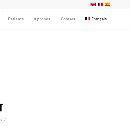
Patients
À propos
Contact
Français
T
/
ue