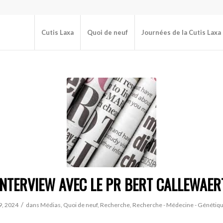
Cutis Laxa
Quoi de neuf
Journées de la Cutis Laxa
INTERVIEW AVEC LE PR BERT CALLEWAER
/
 9, 2024
dans
Médias
,
Quoi de neuf
,
Recherche
,
Recherche - Médecine - Génétiq