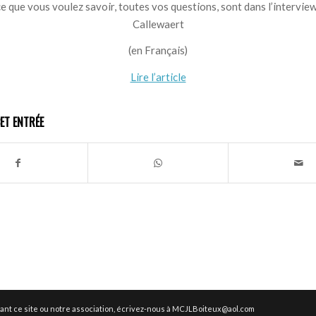
e que vous voulez savoir, toutes vos questions, sont dans l’intervie
Callewaert
(en Français)
Lire l’article
ET ENTRÉE
nt ce site ou notre association, écrivez-nous à MCJLBoiteux@aol.com