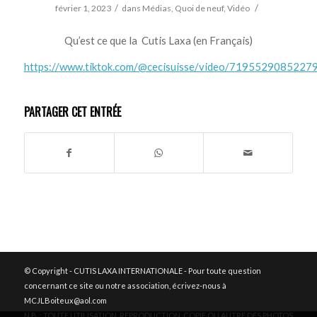
/
/
février 1, 2023
dans
Médias
,
Quoi de neuf
,
Vidéo
Qu’est ce que la Cutis Laxa (en Français)
https://www.tiktok.com/@cecisuisse/video/719552908522
PARTAGER CET ENTRÉE
© Copyright - CUTIS LAXA INTERNATIONALE - Pour toute question
concernant ce site ou notre association, écrivez-nous à
MCJLBoiteux@aol.com
N.B. : TOUTE UTILISATION, REPRODUCTION, COPIE OU AUTRE DES PHOTOS