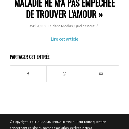
MALADIE NE M’A PAS EMPÊCHÉE
DE TROUVER L’AMOUR »
/
/
avril 3, 2023
dans
Médias
,
Quoi de neuf
Lire cet article
PARTAGER CET ENTRÉE
© Copyright - CUTIS LAXA INTERNATIONALE - Pour toute question
concernant ce site ou notre association, écrivez-nous à