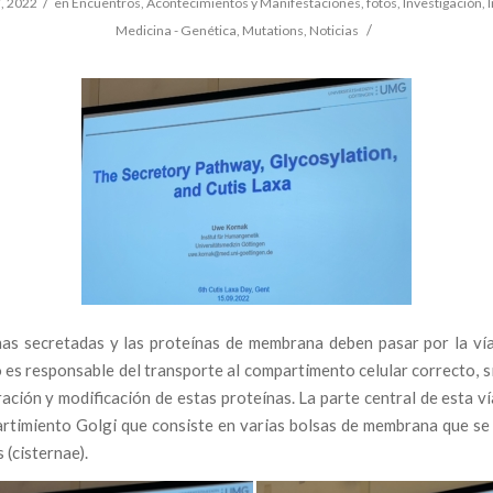
/
, 2022
en
Encuentros, Acontecimientos y Manifestaciones
,
fotos
,
Investigación
,
I
/
Medicina - Genética
,
Mutations
,
Noticias
nas secretadas y las proteínas de membrana deben pasar por la vía
 es responsable del transporte al compartimento celular correcto, 
ación y modificación de estas proteínas. La parte central de esta v
artimiento Golgi que consiste en varias bolsas de membrana que se
(cisternae).