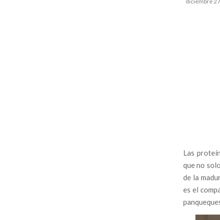
diciembre 27
Las proteí
que no solo
de la madur
es el comp
panqueques 