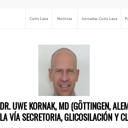
Cutis Laxa
Noticias
Jornadas Cutis Laxa
P
 DR. UWE KORNAK, MD (GÖTTINGEN, ALEM
LA VÍA SECRETORIA, GLICOSILACIÓN Y C