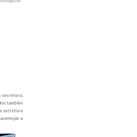
nvestigación-
 secretora,
sino también
ía secretora
 asemejan a