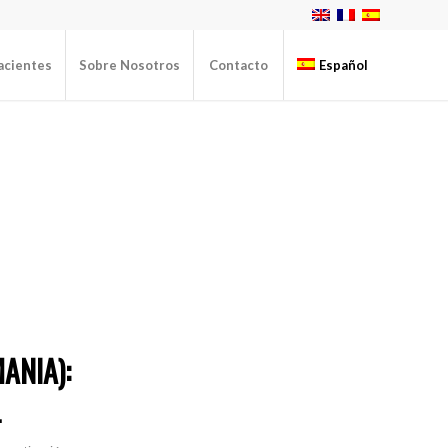
acientes
Sobre Nosotros
Contacto
Español
ANIA):
L