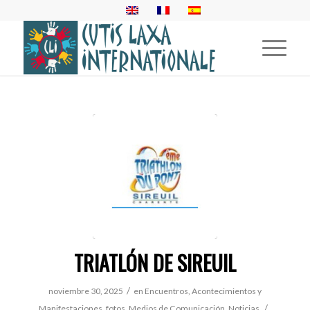
TRIATLÓN DE SIREUIL
/
noviembre 30, 2025
en
Encuentros, Acontecimientos y
/
Manifestaciones
,
fotos
,
Medios de Comunicación
,
Noticias