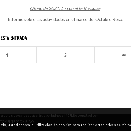
Otoño de 2021: La Gazette Bonsoise
:
Informe sobre las actividades en el marco del Octubre Rosa.
 ESTA ENTRADA
 este sitio o a la asociación, escribidnos a MCJLBoiteux@aol.com
RICTOMENTE PROHIBIDO
io, usted acepta la utilización de cookies para realizar estadísticas de visita