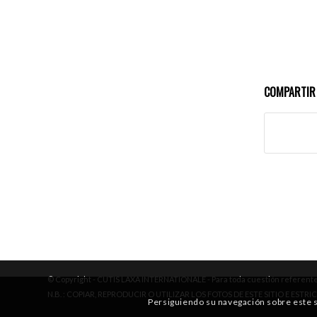
COMPARTIR
© Copyright - CUTIS LAXA INTERNATIONALE - Para toda cuestión referente a
N.B. : COPIAR, REPRODUCIR O UTILIZAR LOS FOTOS DE ESTE SITIO E EST
Persiguiendo su navegación sobre este sit