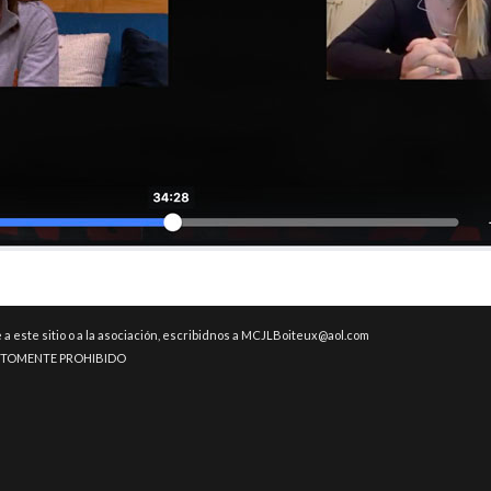
 este sitio o a la asociación, escribidnos a MCJLBoiteux@aol.com
RICTOMENTE PROHIBIDO